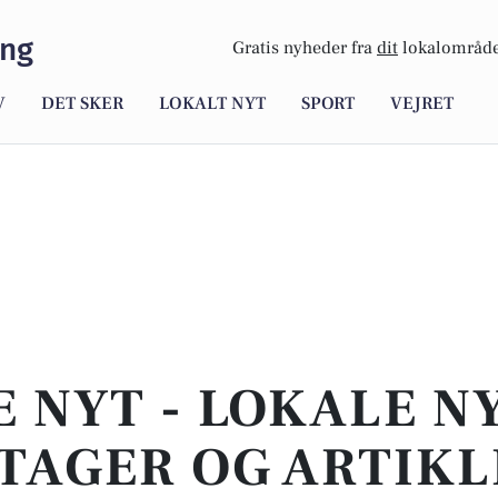
ing
Gratis nyheder fra
dit
lokalområde
V
DET SKER
LOKALT NYT
SPORT
VEJRET
E NYT - LOKALE N
TAGER OG ARTIKL