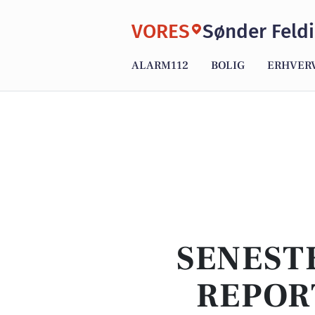
VORES
Sønder Feld
ALARM112
BOLIG
ERHVER
SENEST
REPOR