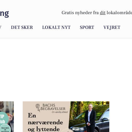
ing
Gratis nyheder fra
dit
lokalområde
V
DET SKER
LOKALT NYT
SPORT
VEJRET