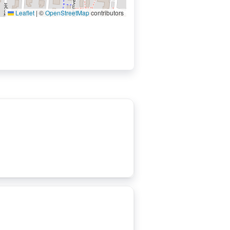
Leaflet
|
©
OpenStreetMap
contributors