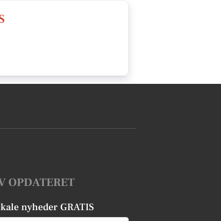
S
V OPDATERET
okale nyheder GRATIS