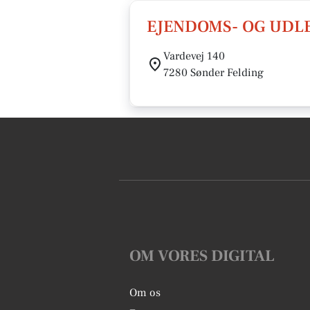
EJENDOMS- OG UDLEJ
Vardevej 140
7280 Sønder Felding
OM VORES DIGITAL
Om os