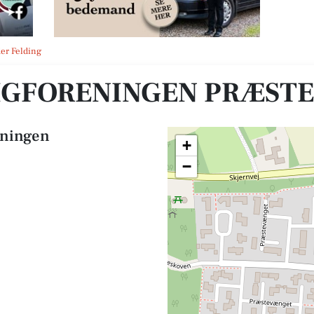
et
er Felding
IGFORENINGEN PRÆST
eningen
+
−