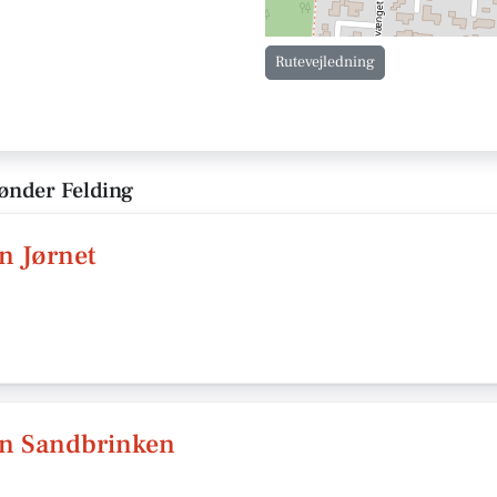
Rutevejledning
Sønder Felding
n Jørnet
en Sandbrinken