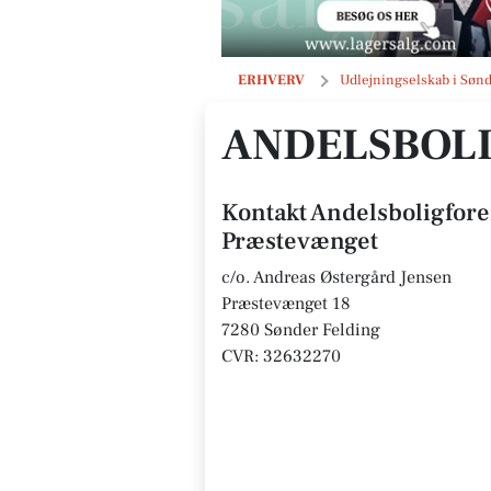
Andelsboligforeningen Præstevæng
ERHVERV
Udlejningselskab i Sønd
ANDELSBOL
Kontakt Andelsboligfor
Præstevænget
c/o. Andreas Østergård Jensen
Præstevænget 18
7280 Sønder Felding
CVR: 32632270