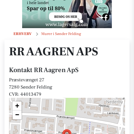
RR Aagren ApS
ERHVERV
Murer i Sønder Felding
RR AAGREN APS
Kontakt RR Aagren ApS
Præstevænget 27
7280 Sønder Felding
CVR: 44013479
+
−