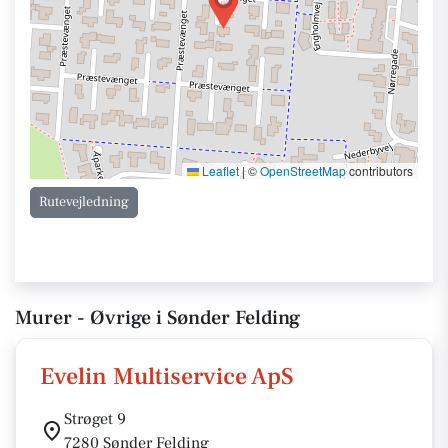
Leaflet
|
©
OpenStreetMap
contributors
Rutevejledning
Murer - Øvrige i Sønder Felding
Evelin Multiservice ApS
Strøget 9
7280 Sønder Felding