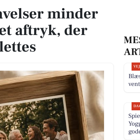
avelser minder
t aftryk, der
ME
lettes
AR
VE
Blæs
ven
DA
Spie
Yogg
gode