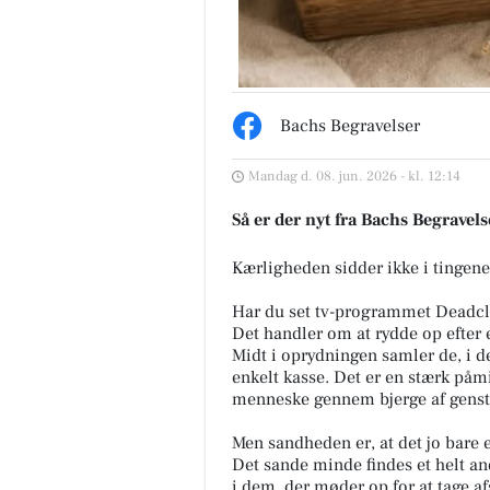
Bachs Begravelser
Mandag d. 08. jun. 2026 - kl. 12:14
Så er der nyt fra Bachs Begravels
Kærligheden sidder ikke i tingene.
Har du set tv-programmet Deadcl
Det handler om at rydde op efter et
Midt i oprydningen samler de, i det
enkelt kasse. Det er en stærk påmin
menneske gennem bjerge af genst
Men sandheden er, at det jo bare e
Det sande minde findes et helt ande
i dem, der møder op for at tage af