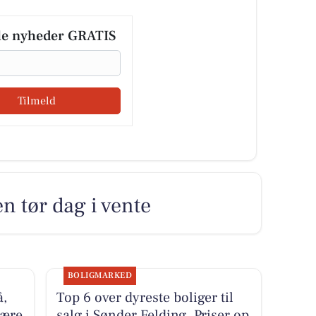
le nyheder GRATIS
Tilmeld
n tør dag i vente
BOLIGMARKED
å,
Top 6 over dyreste boliger til
være
salg i Sønder Felding. Priser op