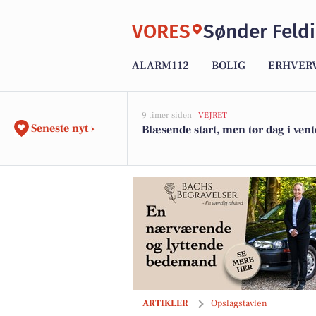
VORES
Sønder Feld
ALARM112
BOLIG
ERHVER
9 timer siden |
VEJRET
Seneste nyt ›
Blæsende start, men tør dag i vent
Bachs Begravelser minder om at ære det 
ARTIKLER
Opslagstavlen