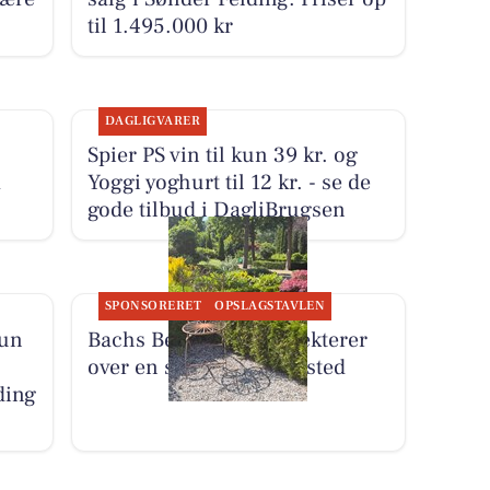
til 1.495.000 kr
DAGLIGVARER
Spier PS vin til kun 39 kr. og
m
Yoggi yoghurt til 12 kr. - se de
gode tilbud i DagliBrugsen
SPONSORERET
OPSLAGSTAVLEN
kun
Bachs Begravelser reflekterer
over en stol ved et gravsted
ding