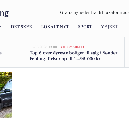
ing
Gratis nyheder fra
dit
lokalområde
V
DET SKER
LOKALT NYT
SPORT
VEJRET
05-08-2026 13:00 |
BOLIGMARKED
e
Top 6 over dyreste boliger til salg i Sønder
Felding. Priser op til 1.495.000 kr
aftryk, der aldrig kan slettes