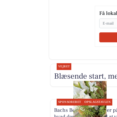
Få loka
Email
VEJRET
Blæsende start, me
SPONSORERET
OPSLAGSTAVLEN
Bachs Begravelser svarer p
hvad der er hårdest ved at 