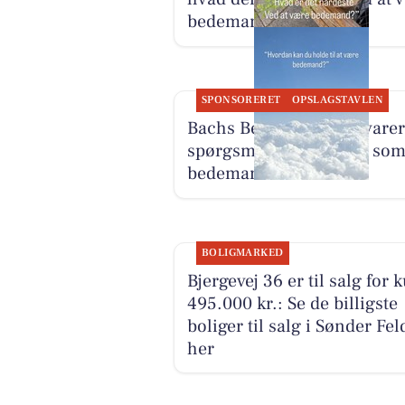
bedemand
SPONSORERET
OPSLAGSTAVLEN
Bachs Begravelser besvarer
spørgsmål om arbejdet so
bedemand
BOLIGMARKED
Bjergevej 36 er til salg for 
495.000 kr.: Se de billigste
boliger til salg i Sønder Fel
her