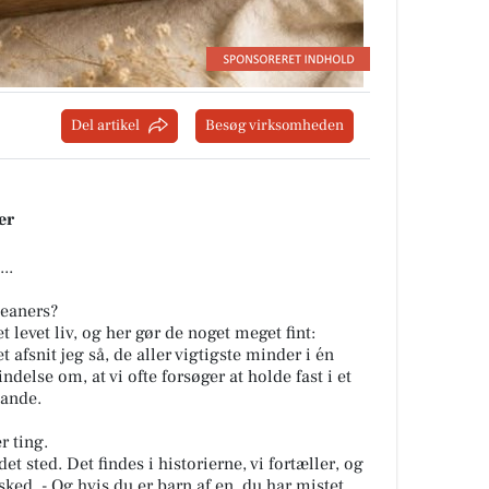
Del artikel
Besøg virksomheden
er
..
eaners?
 levet liv, og her gør de noget meget fint:
 afsnit jeg så, de aller vigtigste minder i én
delse om, at vi ofte forsøger at holde fast i et
ande.
r ting.
t sted. Det findes i historierne, vi fortæller, og
sked. - Og hvis du er barn af en, du har mistet,