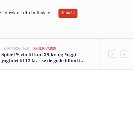
 -
direkte i din indbakke
Tilmeld
02-08-2026 16:01 |
DAGLIGVARER
02-08-2026 10:0
‹
›
Spier PS vin til kun 39 kr. og Yoggi
Bjergevej 36 
yoghurt til 12 kr. - se de gode tilbud i
Se de billigst
DagliBrugsen
Felding her