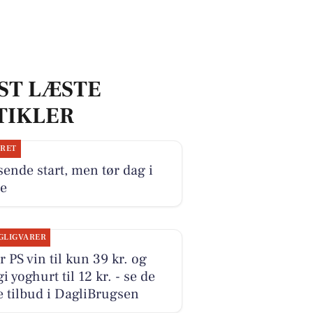
ST LÆSTE
TIKLER
JRET
ende start, men tør dag i
te
GLIGVARER
r PS vin til kun 39 kr. og
i yoghurt til 12 kr. - se de
 tilbud i DagliBrugsen