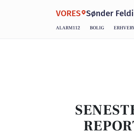
VORES
Sønder Feld
ALARM112
BOLIG
ERHVER
SENEST
REPOR