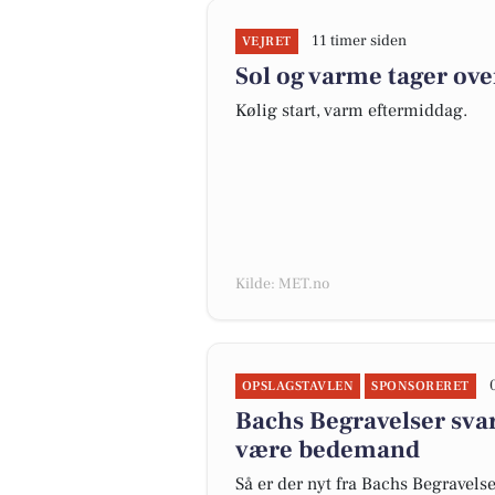
11 timer siden
VEJRET
Sol og varme tager ove
Kølig start, varm eftermiddag.
Kilde: MET.no
OPSLAGSTAVLEN
SPONSORERET
Bachs Begravelser svar
være bedemand
Så er der nyt fra Bachs Begravels