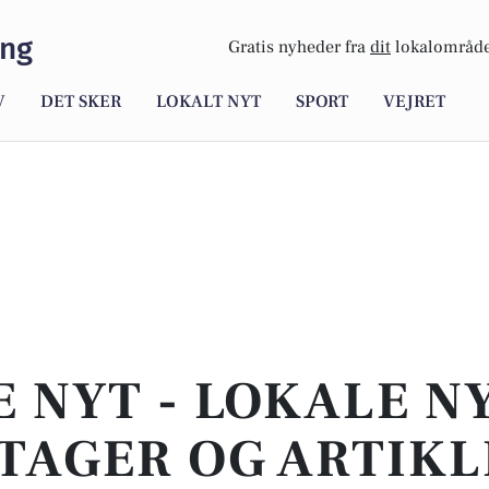
ing
Gratis nyheder fra
dit
lokalområde
V
DET SKER
LOKALT NYT
SPORT
VEJRET
E NYT - LOKALE N
TAGER OG ARTIKL