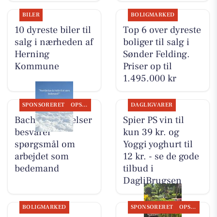
BILER
BOLIGMARKED
10 dyreste biler til
Top 6 over dyreste
salg i nærheden af
boliger til salg i
Herning
Sønder Felding.
Kommune
Priser op til
1.495.000 kr
SPONSORERET
OPSLAGSTAVLEN
DAGLIGVARER
Bachs Begravelser
Spier PS vin til
besvarer
kun 39 kr. og
spørgsmål om
Yoggi yoghurt til
arbejdet som
12 kr. - se de gode
bedemand
tilbud i
DagliBrugsen
BOLIGMARKED
SPONSORERET
OPSLAGSTAVLEN