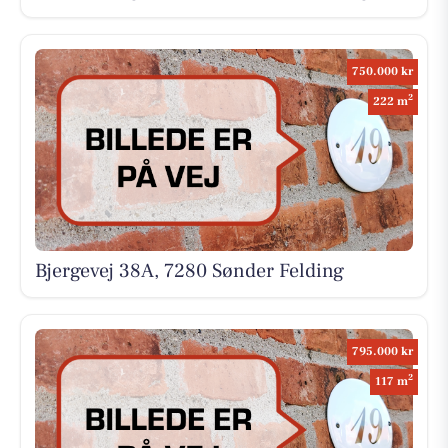
750.000 kr
2
222 m
Bjergevej 38A, 7280 Sønder Felding
795.000 kr
2
117 m