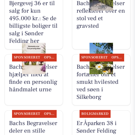
Bjergevej 36 er til
Bachs Begravelser
salg for kun
reflekterer over en
495.000 kr.: Se de
stol ved et
billigste boliger til
gravsted
salg i Sønder
Felding her
SPONSORERET
OPSLAGSTAVLEN
SPONSORERET
OPSLAGSTAVLEN
Bachs Begravelser
Bachs Begravelser
hjælper med at
fortæller om et
finde en personlig
smukt hvilested
håndmalet urne
ved søen i
Silkeborg
SPONSORERET
OPSLAGSTAVLEN
BOLIGMARKED
Bachs Begravelser
Er Åparken 38 i
deler en stille
Sønder Felding