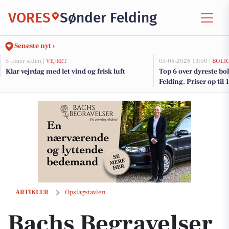
VORES
Sønder Felding
Seneste nyt ›
5 timer siden |
VEJRET
05-08-2026 13:00 |
BOLI
Klar vejrdag med let vind og frisk luft
Top 6 over dyreste boli
Felding. Priser op til
Bachs Begravelser opfordrer til at tale med dine nærmeste om dine s
ARTIKLER
Opslagstavlen
Bachs Begravelser