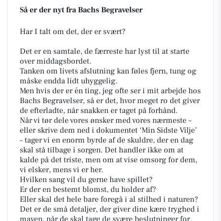
Så er der nyt fra Bachs Begravelser
Har I talt om det, der er svært?
Det er en samtale, de færreste har lyst til at starte
over middagsbordet.
Tanken om livets afslutning kan føles fjern, tung og
måske endda lidt uhyggelig.
Men hvis der er én ting, jeg ofte ser i mit arbejde hos
Bachs Begravelser, så er det, hvor meget ro det giver
de efterladte, når snakken er taget på forhånd.
Når vi tør dele vores ønsker med vores nærmeste –
eller skrive dem ned i dokumentet ‘Min Sidste Vilje’
– tager vi en enorm byrde af de skuldre, der en dag
skal stå tilbage i sorgen. Det handler ikke om at
kalde på det triste, men om at vise omsorg for dem,
vi elsker, mens vi er her.
Hvilken sang vil du gerne have spillet?
Er der en bestemt blomst, du holder af?
Eller skal det hele bare foregå i al stilhed i naturen?
Det er de små detaljer, der giver dine kære tryghed i
maven, når de skal tage de svære beslutninger for