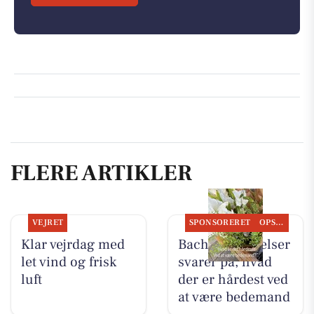
FLERE ARTIKLER
VEJRET
SPONSORERET
OPSLAGSTAVLEN
Klar vejrdag med
Bachs Begravelser
let vind og frisk
svarer på, hvad
luft
der er hårdest ved
at være bedemand