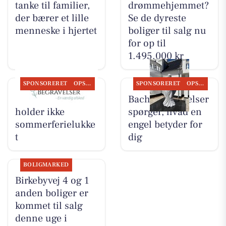
tanke til familier,
drømmehjemmet?
der bærer et lille
Se de dyreste
menneske i hjertet
boliger til salg nu
for op til
1.495.000 kr
SPONSORERET
OPSLAGSTAVLEN
SPONSORERET
OPSLAGSTAVLEN
Bachs Begravelser
Bachs Begravelser
holder ikke
spørger, hvad en
sommerferielukke
engel betyder for
t
dig
BOLIGMARKED
Birkebyvej 4 og 1
anden boliger er
kommet til salg
denne uge i