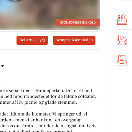
Del artikel
Besøg virksomheden
er
e kirsebærtræer i Mindeparken. Det er et helt
jen ned mod mindestedet for de faldne soldater,
mer af liv, picnic og glade stemmer.
der lidt om de blomster. Vi springer ud, vi
 verden – men vi er her kun i en overgang.
er os om foråret, minder de os også om livets
rt, netop fordi det ikke varer evigt.