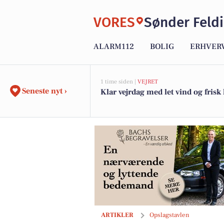
VORES
Sønder Feld
ALARM112
BOLIG
ERHVER
1 time siden |
VEJRET
Seneste nyt ›
Klar vejrdag med let vind og frisk 
Bachs Begravelser reflekterer over liv
ARTIKLER
Opslagstavlen