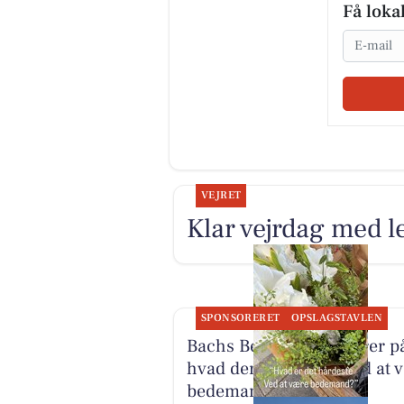
Få loka
Email
VEJRET
Klar vejrdag med le
SPONSORERET
OPSLAGSTAVLEN
Bachs Begravelser svarer p
hvad der er hårdest ved at 
bedemand