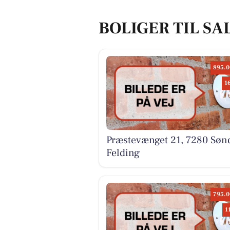
BOLIGER TIL SA
895.0
1
Præstevænget 21, 7280 Søn
Felding
795.0
1