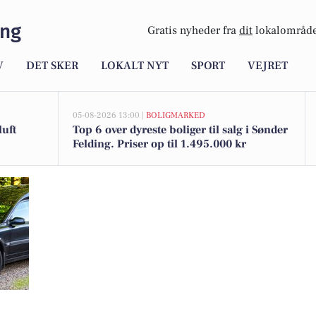
ing
Gratis nyheder fra
dit
lokalområde
V
DET SKER
LOKALT NYT
SPORT
VEJRET
05-08-2026 13:00 |
BOLIGMARKED
luft
Top 6 over dyreste boliger til salg i Sønder
Felding. Priser op til 1.495.000 kr
ets flygtighed i Mindeparken