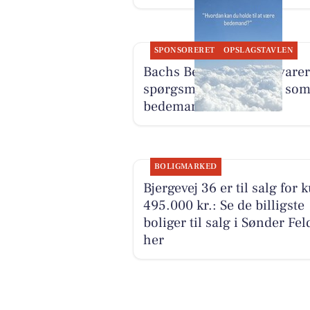
SPONSORERET
OPSLAGSTAVLEN
Bachs Begravelser besvarer
spørgsmål om arbejdet so
bedemand
BOLIGMARKED
Bjergevej 36 er til salg for 
495.000 kr.: Se de billigste
boliger til salg i Sønder Fel
her