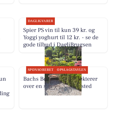
DAGLIGVARER
Spier PS vin til kun 39 kr. og
m
Yoggi yoghurt til 12 kr. - se de
gode tilbud i DagliBrugsen
SPONSORERET
OPSLAGSTAVLEN
kun
Bachs Begravelser reflekterer
over en stol ved et gravsted
ding