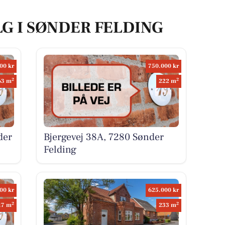
LG I SØNDER FELDING
00 kr
750.000 kr
2
2
63 m
222 m
der
Bjergevej 38A, 7280 Sønder
Felding
00 kr
625.000 kr
2
2
17 m
233 m