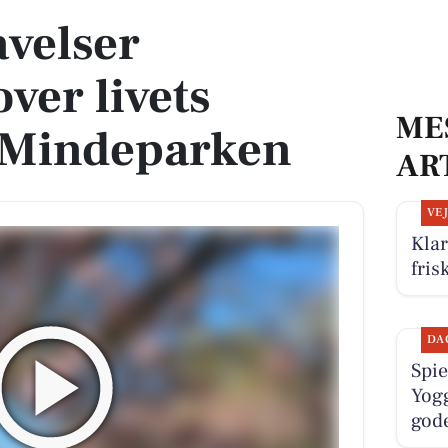
velser
over livets
ME
i Mindeparken
AR
VE
Klar
frisk
DA
Spie
Yogg
gode