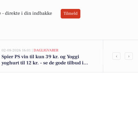
 -
direkte i din indbakke
Tilmeld
02-08-2026 16:01 |
DAGLIGVARER
02-08-2026 10:0
‹
›
Spier PS vin til kun 39 kr. og Yoggi
Bjergevej 36 
yoghurt til 12 kr. - se de gode tilbud i
Se de billigst
DagliBrugsen
Felding her