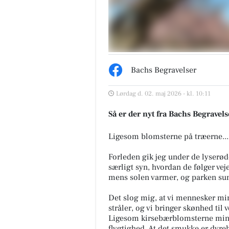
Bachs Begravelser
Lørdag d. 02. maj 2026 - kl. 10:11
Så er der nyt fra Bachs Begravels
Ligesom blomsterne på træerne...
Forleden gik jeg under de lyserød
særligt syn, hvordan de følger ve
mens solen varmer, og parken sum
Det slog mig, at vi mennesker min
stråler, og vi bringer skønhed til
Ligesom kirsebærblomsterne mind
flygtighed. At det smukke er dyreba