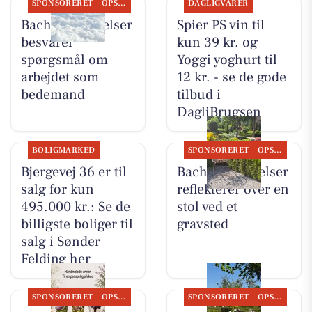
SPONSORERET
OPSLAGSTAVLEN
DAGLIGVARER
Bachs Begravelser
Spier PS vin til
besvarer
kun 39 kr. og
spørgsmål om
Yoggi yoghurt til
arbejdet som
12 kr. - se de gode
bedemand
tilbud i
DagliBrugsen
BOLIGMARKED
SPONSORERET
OPSLAGSTAVLEN
Bjergevej 36 er til
Bachs Begravelser
salg for kun
reflekterer over en
495.000 kr.: Se de
stol ved et
billigste boliger til
gravsted
salg i Sønder
Felding her
SPONSORERET
OPSLAGSTAVLEN
SPONSORERET
OPSLAGSTAVLEN