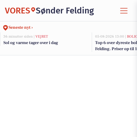
VORES
Sønder Felding
Seneste nyt ›
36 minutter siden |
VEJRET
05-08-2026 13:00 |
BOLI
Sol og varme tager over i dag
Top 6 over dyreste boli
Felding. Priser op til