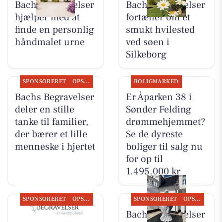
Bachs Begravelser
Bachs Begravelser
hjælper med at
fortæller om et
finde en personlig
smukt hvilested
håndmalet urne
ved søen i
Silkeborg
SPONSORERET
OPSLAGSTAVLEN
BOLIGMARKED
Bachs Begravelser
Er Åparken 38 i
deler en stille
Sønder Felding
tanke til familier,
drømmehjemmet?
der bærer et lille
Se de dyreste
menneske i hjertet
boliger til salg nu
for op til
1.495.000 kr
SPONSORERET
OPSLAGSTAVLEN
SPONSORERET
OPSLAGSTAVLEN
Bachs Begravelser
Bachs Begravelser