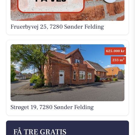
Fruerbyvej 25, 7280 Sønder Felding
625.000 kr
2
233 m
Strøget 19, 7280 Sønder Felding
FÅ TRE GRATIS