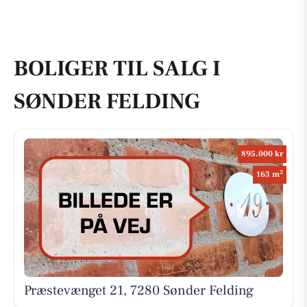
BOLIGER TIL SALG I
SØNDER FELDING
895.000 kr
2
163 m
Præstevænget 21, 7280 Sønder Felding