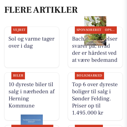
FLERE ARTIKLER
VEJRET
SPONSORERET
OPSLAGSTAVLEN
Sol og varme tager
Bachs Begravelser
over i dag
svarer på, hvad
der er hårdest ved
at være bedemand
BILER
BOLIGMARKED
10 dyreste biler til
Top 6 over dyreste
salg i nærheden af
boliger til salg i
Herning
Sønder Felding.
Kommune
Priser op til
1.495.000 kr