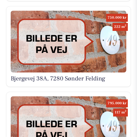
750.000 kr
2
222 m
Bjergevej 38A, 7280 Sønder Felding
795.000 kr
2
117 m