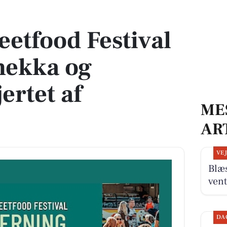
ekka og folkefest i hjertet af Herning.
eetfood Festival
ekka og
jertet af
ME
AR
VE
Blæs
ven
DA