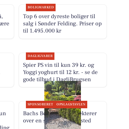
BOLIGMARKED
å,
Top 6 over dyreste boliger til
være
salg i Sønder Felding. Priser op
til 1.495.000 kr
DAGLIGVARER
Spier PS vin til kun 39 kr. og
m
Yoggi yoghurt til 12 kr. - se de
gode tilbud i DagliBrugsen
SPONSORERET
OPSLAGSTAVLEN
kun
Bachs Begravelser reflekterer
over en stol ved et gravsted
ding