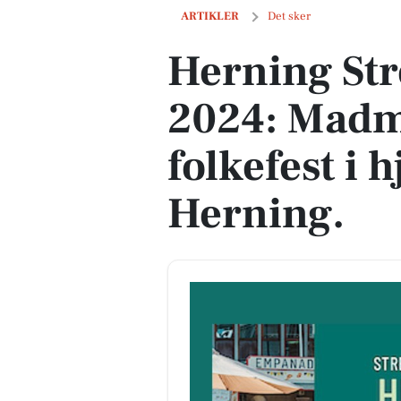
Herning Streetfood Festival 2024: Madm
ARTIKLER
Det sker
Herning Str
2024: Madm
folkefest i h
Herning.