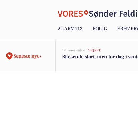
VORES
Sønder Feld
ALARM112
BOLIG
ERHVER
18 timer siden |
VEJRET
Seneste nyt ›
Blæsende start, men tør dag i vent