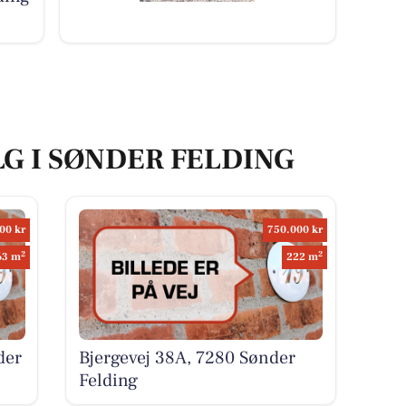
LG I SØNDER FELDING
00 kr
750.000 kr
2
2
63 m
222 m
der
Bjergevej 38A, 7280 Sønder
Felding