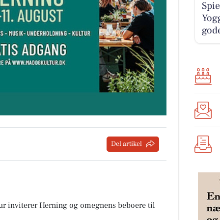
Spie
Yogg
gode
Del artikel
r inviterer Herning og omegnens beboere til