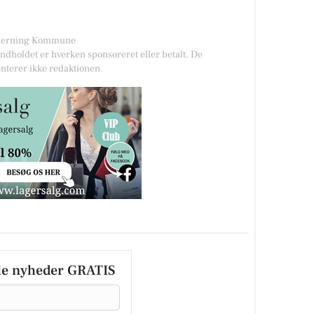
/ Herning Kommune
Indholdet er hverken sponsoreret eller betalt. De
nterer ikke redaktionen.
le nyheder GRATIS