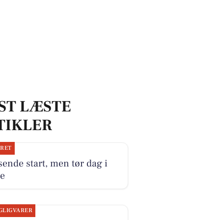
ST LÆSTE
TIKLER
JRET
ende start, men tør dag i
te
GLIGVARER