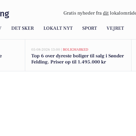
ing
Gratis nyheder fra
dit
lokalområde
V
DET SKER
LOKALT NYT
SPORT
VEJRET
05-08-2026 13:00 |
BOLIGMARKED
e
Top 6 over dyreste boliger til salg i Sønder
Felding. Priser op til 1.495.000 kr