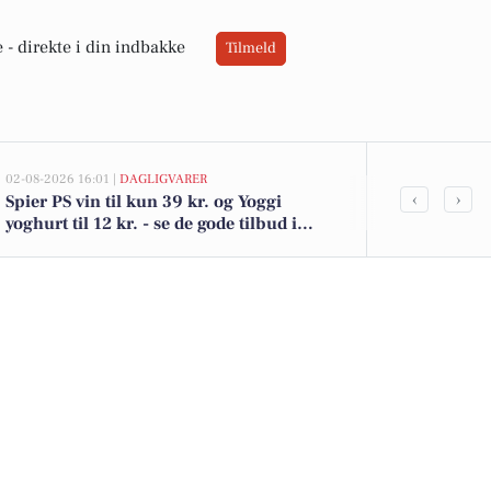
 -
direkte i din indbakke
Tilmeld
02-08-2026 16:01 |
DAGLIGVARER
02-08-2026 10:0
‹
›
Spier PS vin til kun 39 kr. og Yoggi
Bjergevej 36 
yoghurt til 12 kr. - se de gode tilbud i
Se de billigst
DagliBrugsen
Felding her