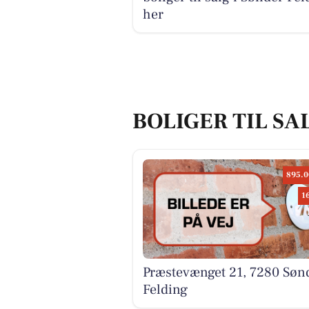
her
BOLIGER TIL SA
895.0
1
Præstevænget 21, 7280 Søn
Felding