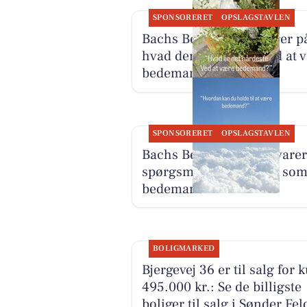
SPONSORERET
OPSLAGSTAVLEN
Bachs Begravelser svarer p
hvad der er hårdest ved at 
bedemand
SPONSORERET
OPSLAGSTAVLEN
Bachs Begravelser besvarer
spørgsmål om arbejdet so
bedemand
BOLIGMARKED
Bjergevej 36 er til salg for 
495.000 kr.: Se de billigste
boliger til salg i Sønder Fel