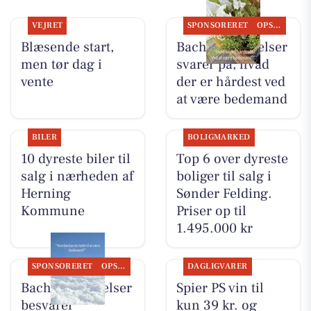
VEJRET
SPONSORERET
OPSLAGSTAVLEN
Blæsende start,
Bachs Begravelser
men tør dag i
svarer på, hvad
vente
der er hårdest ved
at være bedemand
BILER
BOLIGMARKED
10 dyreste biler til
Top 6 over dyreste
salg i nærheden af
boliger til salg i
Herning
Sønder Felding.
Kommune
Priser op til
1.495.000 kr
SPONSORERET
OPSLAGSTAVLEN
DAGLIGVARER
Bachs Begravelser
Spier PS vin til
besvarer
kun 39 kr. og