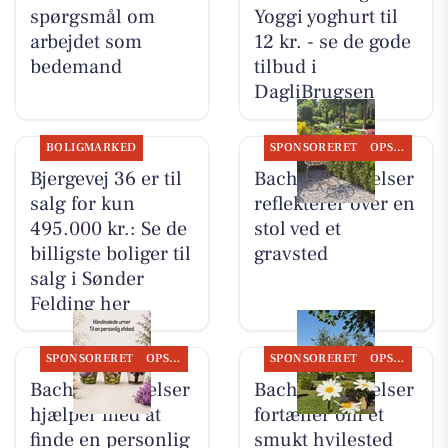
spørgsmål om
Yoggi yoghurt til
arbejdet som
12 kr. - se de gode
bedemand
tilbud i
DagliBrugsen
BOLIGMARKED
SPONSORERET
OPSLAGSTAVLEN
Bjergevej 36 er til
Bachs Begravelser
salg for kun
reflekterer over en
495.000 kr.: Se de
stol ved et
billigste boliger til
gravsted
salg i Sønder
Felding her
SPONSORERET
OPSLAGSTAVLEN
SPONSORERET
OPSLAGSTAVLEN
Bachs Begravelser
Bachs Begravelser
hjælper med at
fortæller om et
finde en personlig
smukt hvilested