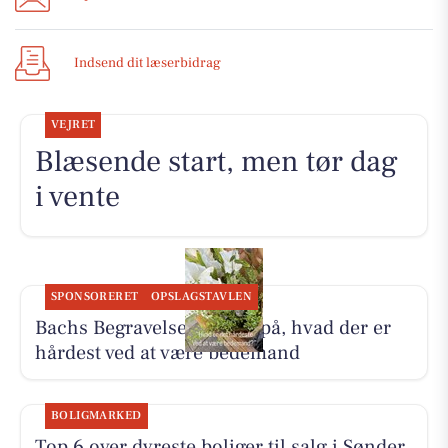
Indsend dit læserbidrag
VEJRET
Blæsende start, men tør dag
i vente
SPONSORERET
OPSLAGSTAVLEN
Bachs Begravelser svarer på, hvad der er
hårdest ved at være bedemand
BOLIGMARKED
Top 6 over dyreste boliger til salg i Sønder