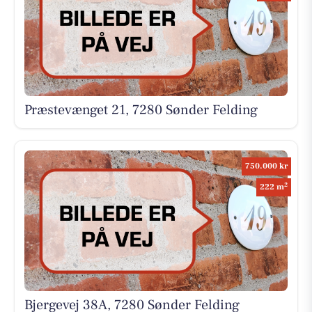
Præstevænget 21, 7280 Sønder Felding
750.000 kr
2
222 m
Bjergevej 38A, 7280 Sønder Felding