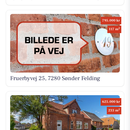
795.000 kr
2
117 m
Fruerbyvej 25, 7280 Sønder Felding
625.000 kr
2
233 m