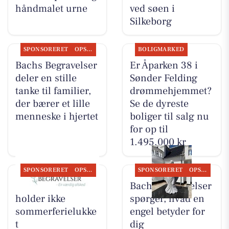
håndmalet urne
ved søen i
Silkeborg
SPONSORERET
OPSLAGSTAVLEN
BOLIGMARKED
Bachs Begravelser
Er Åparken 38 i
deler en stille
Sønder Felding
tanke til familier,
drømmehjemmet?
der bærer et lille
Se de dyreste
menneske i hjertet
boliger til salg nu
for op til
1.495.000 kr
SPONSORERET
OPSLAGSTAVLEN
SPONSORERET
OPSLAGSTAVLEN
Bachs Begravelser
Bachs Begravelser
holder ikke
spørger, hvad en
sommerferielukke
engel betyder for
t
dig