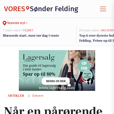
VORES
Sønder Felding
Seneste nyt ›
7 timer siden |
VEJRET
23 timer siden |
BOLIGM
Blæsende start, men tør dag i vente
Top 6 over dyreste boli
Felding. Priser op til
Når en pårørende dør: Det folk ofte glemmer i de første timer
ARTIKLER
Erhverv
Når en pårørende