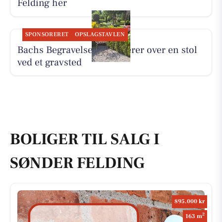
Felding her
SPONSORERET
OPSLAGSTAVLEN
Bachs Begravelser reflekterer over en stol
ved et gravsted
BOLIGER TIL SALG I
SØNDER FELDING
895.000 kr
2
163 m