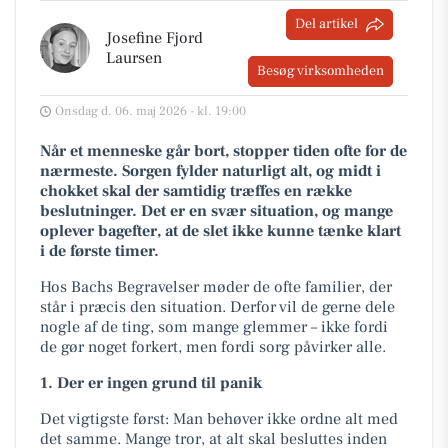
Del artikel
Josefine Fjord
Laursen
Besøg virksomheden
Onsdag d. 06. maj 2026 - kl. 19:00
Når et menneske går bort, stopper tiden ofte for de
nærmeste. Sorgen fylder naturligt alt, og midt i
chokket skal der samtidig træffes en række
beslutninger. Det er en svær situation, og mange
oplever bagefter, at de slet ikke kunne tænke klart
i de første timer.
Hos Bachs Begravelser møder de ofte familier, der
står i præcis den situation. Derfor vil de gerne dele
nogle af de ting, som mange glemmer – ikke fordi
de gør noget forkert, men fordi sorg påvirker alle.
1. Der er ingen grund til panik
Det vigtigste først: Man behøver ikke ordne alt med
det samme. Mange tror, at alt skal besluttes inden