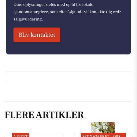
Dine oplysninger deles med op til tre lokale
ejendomsmæglere, som efterfølgende vil kontakte dig vedr.
salgsvurdering.
Bliv kontaktet
FLERE ARTIKLER
VEJRET
SPONSORERET
OPSLAGSTAVLEN