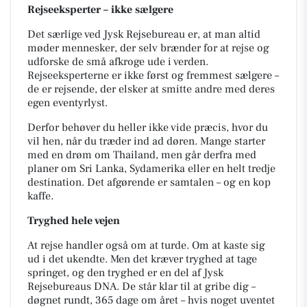
Rejseeksperter – ikke sælgere
Det særlige ved Jysk Rejsebureau er, at man altid
møder mennesker, der selv brænder for at rejse og
udforske de små afkroge ude i verden.
Rejseeksperterne er ikke først og fremmest sælgere –
de er rejsende, der elsker at smitte andre med deres
egen eventyrlyst.
Derfor behøver du heller ikke vide præcis, hvor du
vil hen, når du træder ind ad døren. Mange starter
med en drøm om Thailand, men går derfra med
planer om Sri Lanka, Sydamerika eller en helt tredje
destination. Det afgørende er samtalen – og en kop
kaffe.
Tryghed hele vejen
At rejse handler også om at turde. Om at kaste sig
ud i det ukendte. Men det kræver tryghed at tage
springet, og den tryghed er en del af Jysk
Rejsebureaus DNA. De står klar til at gribe dig –
døgnet rundt, 365 dage om året – hvis noget uventet