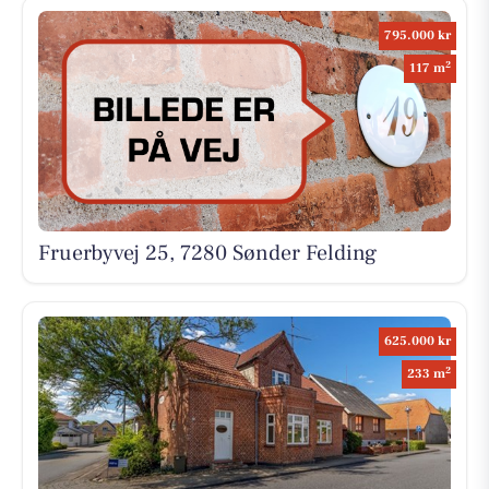
795.000 kr
2
117 m
Fruerbyvej 25, 7280 Sønder Felding
625.000 kr
2
233 m