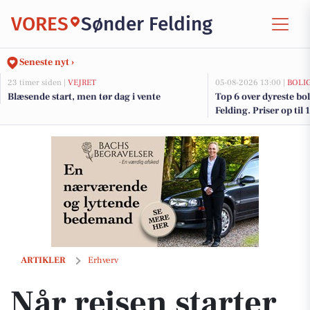
VORES
Sønder Felding
Seneste nyt ›
23 timer siden |
VEJRET
05-08-2026 13:00 |
BOLI
Blæsende start, men tør dag i vente
Top 6 over dyreste boli
Felding. Priser op til
Når rejsen starter med en kop kaffe
ARTIKLER
Erhverv
Når rejsen starter