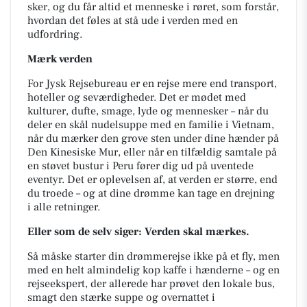
sker, og du får altid et menneske i røret, som forstår,
hvordan det føles at stå ude i verden med en
udfordring.
Mærk verden
For Jysk Rejsebureau er en rejse mere end transport,
hoteller og seværdigheder. Det er mødet med
kulturer, dufte, smage, lyde og mennesker – når du
deler en skål nudelsuppe med en familie i Vietnam,
når du mærker den grove sten under dine hænder på
Den Kinesiske Mur, eller når en tilfældig samtale på
en støvet bustur i Peru fører dig ud på uventede
eventyr. Det er oplevelsen af, at verden er større, end
du troede – og at dine drømme kan tage en drejning
i alle retninger.
Eller som de selv siger: Verden skal mærkes.
Så måske starter din drømmerejse ikke på et fly, men
med en helt almindelig kop kaffe i hænderne – og en
rejseekspert, der allerede har prøvet den lokale bus,
smagt den stærke suppe og overnattet i