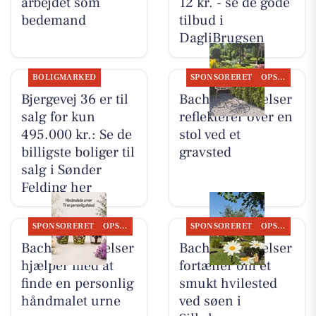
arbejdet som
12 kr. - se de gode
bedemand
tilbud i
DagliBrugsen
BOLIGMARKED
SPONSORERET
OPSLAGSTAVLEN
Bjergevej 36 er til
Bachs Begravelser
salg for kun
reflekterer over en
495.000 kr.: Se de
stol ved et
billigste boliger til
gravsted
salg i Sønder
Felding her
SPONSORERET
OPSLAGSTAVLEN
SPONSORERET
OPSLAGSTAVLEN
Bachs Begravelser
Bachs Begravelser
hjælper med at
fortæller om et
finde en personlig
smukt hvilested
håndmalet urne
ved søen i