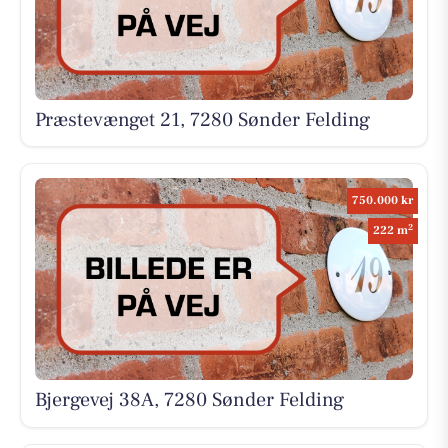
Præstevænget 21, 7280 Sønder Felding
750.000 kr
2
222 m
Bjergevej 38A, 7280 Sønder Felding