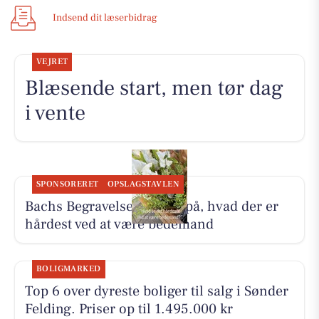
Indsend dit læserbidrag
VEJRET
Blæsende start, men tør dag
i vente
SPONSORERET
OPSLAGSTAVLEN
Bachs Begravelser svarer på, hvad der er
hårdest ved at være bedemand
BOLIGMARKED
Top 6 over dyreste boliger til salg i Sønder
Felding. Priser op til 1.495.000 kr