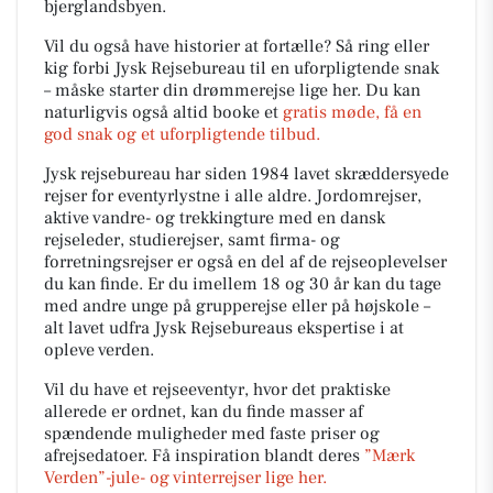
bjerglandsbyen.
Vil du også have historier at fortælle? Så ring eller
kig forbi Jysk Rejsebureau til en uforpligtende snak
– måske starter din drømmerejse lige her. Du kan
naturligvis også altid booke et
gratis møde, få en
god snak og et uforpligtende tilbud.
Jysk rejsebureau har siden 1984 lavet skræddersyede
rejser for eventyrlystne i alle aldre. Jordomrejser,
aktive vandre- og trekkingture med en dansk
rejseleder, studierejser, samt firma- og
forretningsrejser er også en del af de rejseoplevelser
du kan finde. Er du imellem 18 og 30 år kan du tage
med andre unge på grupperejse eller på højskole –
alt lavet udfra Jysk Rejsebureaus ekspertise i at
opleve verden.
Vil du have et rejseeventyr, hvor det praktiske
allerede er ordnet, kan du finde masser af
spændende muligheder med faste priser og
afrejsedatoer. Få inspiration blandt deres
”Mærk
Verden”-jule- og vinterrejser lige her.