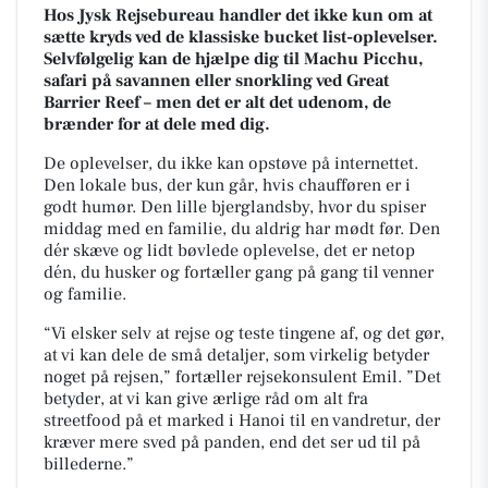
Hos Jysk Rejsebureau handler det ikke kun om at
sætte kryds ved de klassiske bucket list-oplevelser.
Selvfølgelig kan de hjælpe dig til Machu Picchu,
safari på savannen eller snorkling ved Great
Barrier Reef – men det er alt det udenom, de
brænder for at dele med dig.
De oplevelser, du ikke kan opstøve på internettet.
Den lokale bus, der kun går, hvis chaufføren er i
godt humør. Den lille bjerglandsby, hvor du spiser
middag med en familie, du aldrig har mødt før. Den
dér skæve og lidt bøvlede oplevelse, det er netop
dén, du husker og fortæller gang på gang til venner
og familie.
“Vi elsker selv at rejse og teste tingene af, og det gør,
at vi kan dele de små detaljer, som virkelig betyder
noget på rejsen,” fortæller rejsekonsulent Emil. ”Det
betyder, at vi kan give ærlige råd om alt fra
streetfood på et marked i Hanoi til en vandretur, der
kræver mere sved på panden, end det ser ud til på
billederne.”