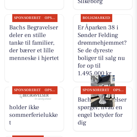
Silkeborg
SPONSORERET
OPSLAGSTAVLEN
BOLIGMARKED
Bachs Begravelser
Er Åparken 38 i
deler en stille
Sønder Felding
tanke til familier,
drømmehjemmet?
der bærer et lille
Se de dyreste
menneske i hjertet
boliger til salg nu
for op til
1.495.000 kr
SPONSORERET
OPSLAGSTAVLEN
SPONSORERET
OPSLAGSTAVLEN
Bachs Begravelser
Bachs Begravelser
holder ikke
spørger, hvad en
sommerferielukke
engel betyder for
t
dig