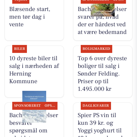
Blæsende start,
Bachs Begravelser
men tør dag i
svarer på, hvad
vente
der er hårdest ved
at være bedemand
BILER
BOLIGMARKED
10 dyreste biler til
Top 6 over dyreste
salg i nærheden af
boliger til salg i
Herning
Sønder Felding.
Kommune
Priser op til
1.495.000 kr
SPONSORERET
OPSLAGSTAVLEN
DAGLIGVARER
Bachs Begravelser
Spier PS vin til
besvarer
kun 39 kr. og
spørgsmål om
Yoggi yoghurt til