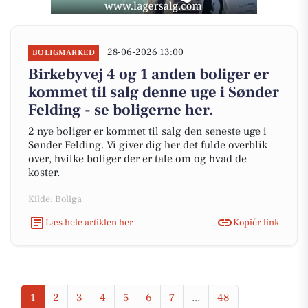
28-06-2026 13:00
BOLIGMARKED
Birkebyvej 4 og 1 anden boliger er
kommet til salg denne uge i Sønder
Felding - se boligerne her.
2 nye boliger er kommet til salg den seneste uge i
Sønder Felding. Vi giver dig her det fulde overblik
over, hvilke boliger der er tale om og hvad de
koster.
Kilde: Boliga
Læs hele artiklen her
Kopiér link
1
2
3
4
5
6
7
...
48