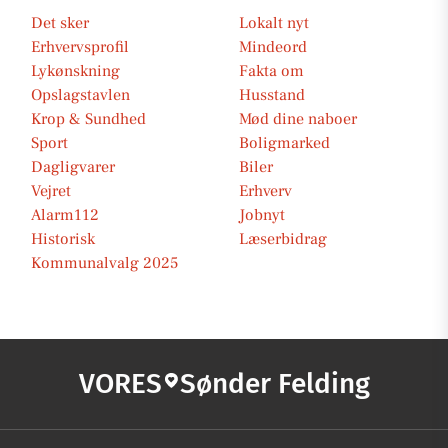
Det sker
Lokalt nyt
Erhvervsprofil
Mindeord
Lykønskning
Fakta om
Opslagstavlen
Husstand
Krop & Sundhed
Mød dine naboer
Sport
Boligmarked
Dagligvarer
Biler
Vejret
Erhverv
Alarm112
Jobnyt
Historisk
Læserbidrag
Kommunalvalg 2025
VORES
Sønder Felding