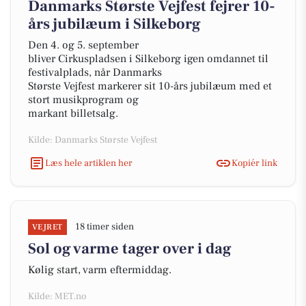
Danmarks Største Vejfest fejrer 10-
års jubilæum i Silkeborg
Den 4. og 5. september
bliver Cirkuspladsen i Silkeborg igen omdannet til
festivalplads, når Danmarks
Største Vejfest markerer sit 10-års jubilæum med et
stort musikprogram og
markant billetsalg.
Kilde: Danmarks Største Vejfest
Læs hele artiklen her
Kopiér link
18 timer siden
VEJRET
Sol og varme tager over i dag
Kølig start, varm eftermiddag.
Kilde: MET.no