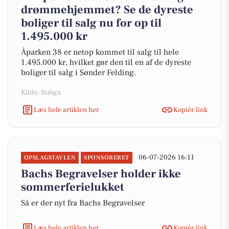
drømmehjemmet? Se de dyreste
boliger til salg nu for op til
1.495.000 kr
Åparken 38 er netop kommet til salg til hele
1.495.000 kr, hvilket gør den til en af de dyreste
boliger til salg i Sønder Felding.
Kilde: Boliga
Læs hele artiklen her
Kopiér link
06-07-2026 16:11
OPSLAGSTAVLEN
SPONSORERET
Bachs Begravelser holder ikke
sommerferielukket
Så er der nyt fra Bachs Begravelser
Læs hele artiklen her
Kopiér link