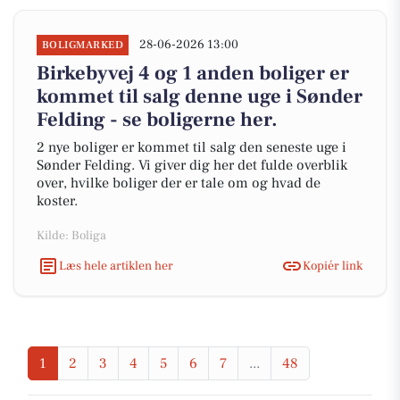
28-06-2026 13:00
BOLIGMARKED
Birkebyvej 4 og 1 anden boliger er
kommet til salg denne uge i Sønder
Felding - se boligerne her.
2 nye boliger er kommet til salg den seneste uge i
Sønder Felding. Vi giver dig her det fulde overblik
over, hvilke boliger der er tale om og hvad de
koster.
Kilde: Boliga
Læs hele artiklen her
Kopiér link
1
2
3
4
5
6
7
...
48