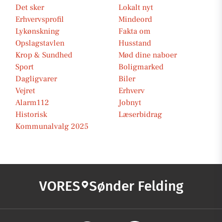
Det sker
Lokalt nyt
Erhvervsprofil
Mindeord
Lykønskning
Fakta om
Opslagstavlen
Husstand
Krop & Sundhed
Mød dine naboer
Sport
Boligmarked
Dagligvarer
Biler
Vejret
Erhverv
Alarm112
Jobnyt
Historisk
Læserbidrag
Kommunalvalg 2025
VORES
Sønder Felding