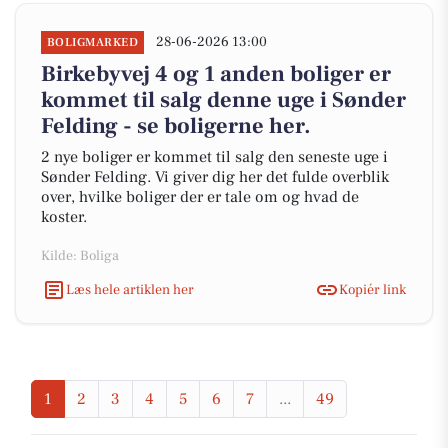
28-06-2026 13:00
BOLIGMARKED
Birkebyvej 4 og 1 anden boliger er
kommet til salg denne uge i Sønder
Felding - se boligerne her.
2 nye boliger er kommet til salg den seneste uge i
Sønder Felding. Vi giver dig her det fulde overblik
over, hvilke boliger der er tale om og hvad de
koster.
Kilde: Boliga
Læs hele artiklen her
Kopiér link
1
2
3
4
5
6
7
...
49