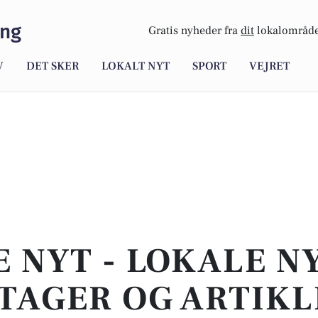
ing
Gratis nyheder fra
dit
lokalområde
V
DET SKER
LOKALT NYT
SPORT
VEJRET
E NYT - LOKALE N
TAGER OG ARTIKL