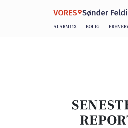
VORES
Sønder Feld
ALARM112
BOLIG
ERHVER
SENEST
REPOR