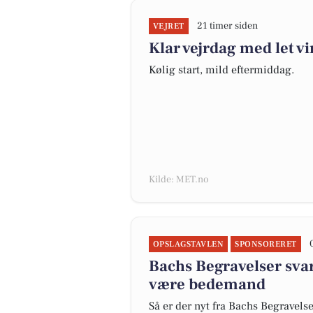
21 timer siden
VEJRET
Klar vejrdag med let vi
Kølig start, mild eftermiddag.
Kilde: MET.no
OPSLAGSTAVLEN
SPONSORERET
Bachs Begravelser svar
være bedemand
Så er der nyt fra Bachs Begravels