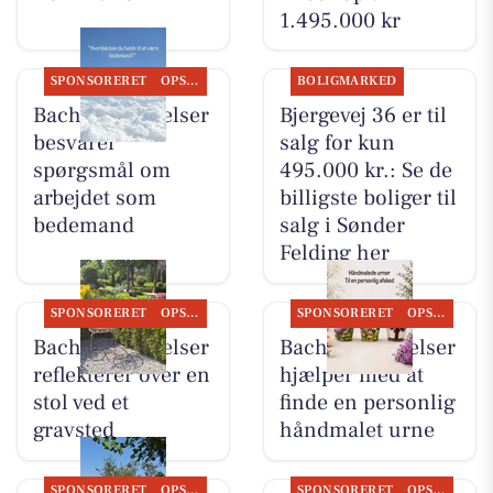
1.495.000 kr
SPONSORERET
OPSLAGSTAVLEN
BOLIGMARKED
Bachs Begravelser
Bjergevej 36 er til
besvarer
salg for kun
spørgsmål om
495.000 kr.: Se de
arbejdet som
billigste boliger til
bedemand
salg i Sønder
Felding her
SPONSORERET
OPSLAGSTAVLEN
SPONSORERET
OPSLAGSTAVLEN
Bachs Begravelser
Bachs Begravelser
reflekterer over en
hjælper med at
stol ved et
finde en personlig
gravsted
håndmalet urne
SPONSORERET
OPSLAGSTAVLEN
SPONSORERET
OPSLAGSTAVLEN