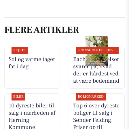
FLERE ARTIKLER
VEJRET
SPONSORERET
OPSLAGSTAVLEN
Sol og varme tager
Bachs Begravelser
fat i dag
svarer på, hvad
der er hårdest ved
at være bedemand
BILER
BOLIGMARKED
10 dyreste biler til
Top 6 over dyreste
salg i nærheden af
boliger til salg i
Herning
Sønder Felding.
Kommune
Priser op til