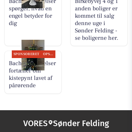
Bachs Begravelser
Birkebyvej 4 og 1
spørger, hvad en
anden boliger er
engel betyder for
kommet til salg
dig
denne uge i
Sønder Felding -
se boligerne her.
SPONSORERET
OPSLAGSTAVLEN
Bachs Begravelser
fortæller om
kistepynt lavet af
pårørende
VORES
Sønder Felding