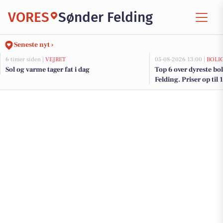
VORES
Sønder Felding
Seneste nyt ›
6 timer siden |
VEJRET
05-08-2026 13:00 |
BOLI
Sol og varme tager fat i dag
Top 6 over dyreste boli
Felding. Priser op til