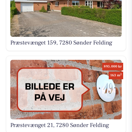
Præstevænget 159, 7280 Sønder Felding
895.000 kr
2
163 m
Præstevænget 21, 7280 Sønder Felding