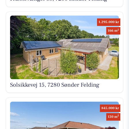
1.295.000 kr
2
166 m
Solsikkevej 15, 7280 Sønder Felding
845.000 kr
2
130 m