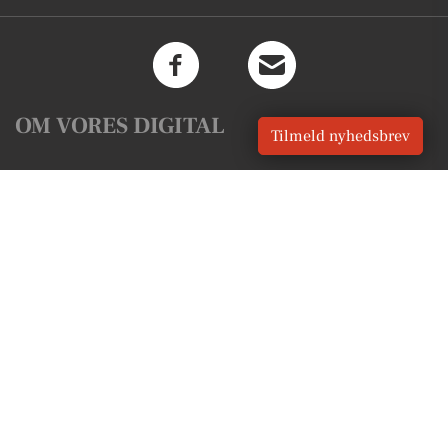
OM VORES DIGITAL
Tilmeld nyhedsbrev
Om os
For annoncører
Vilkår og Privatlivspolitik
Kontakt VORES Digital
Administrer samtykke
GENVEJE
Seneste nyt fra Sønder Felding