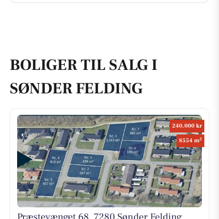
BOLIGER TIL SALG I
SØNDER FELDING
240.000 kr
2
8554 m
Præstevænget 68, 7280 Sønder Felding