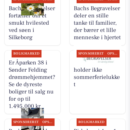
Bachs Begravelser
Bachs Begravelser
fortæller om et
deler en stille
smukt hvilested
tanke til familier,
ved søen i
der bærer et lille
Silkeborg
menneske i hjertet
BOLIGMARKED
SPONSORERET
OPSLAGSTAVLEN
Er Åparken 38 i
Bachs Begravelser
Sønder Felding
holder ikke
drømmehjemmet?
sommerferielukke
Se de dyreste
t
boliger til salg nu
for op til
1.495.000 kr
SPONSORERET
OPSLAGSTAVLEN
BOLIGMARKED